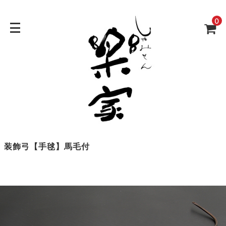
0
装飾弓【手毬】馬毛付