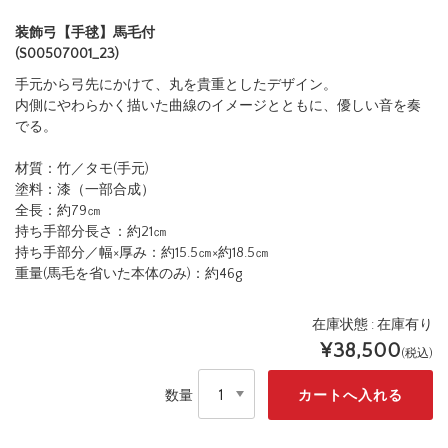
商品詳細
レビュー
（ 0 ）
装飾弓【手毬】馬毛付
(S00507001_23)
手元から弓先にかけて、丸を貴重としたデザイン。
内側にやわらかく描いた曲線のイメージとともに、優しい音を奏
でる。
材質：竹／タモ
(
手元
)
塗料：漆（一部合成）
全長：約
79
㎝
持ち手部分長さ：約
21
㎝
持ち手部分／幅
×
厚み：約
15.5
㎝
×
約
18.5
㎝
重量
(
馬毛を省いた本体のみ
)
：約
46g
在庫状態 : 在庫有り
¥38,500
(税込)
数量