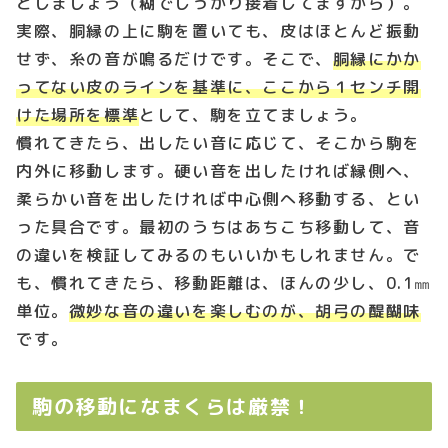
としましょう（糊でしっかり接着してますから）。
実際、胴縁の上に駒を置いても、皮はほとんど振動
せず、糸の音が鳴るだけです。そこで、
胴縁にかか
ってない皮のラインを基準に、ここから１センチ開
けた場所を標準
として、駒を立てましょう。
慣れてきたら、出したい音に応じて、そこから駒を
内外に移動します。硬い音を出したければ縁側へ、
柔らかい音を出したければ中心側へ移動する、とい
った具合です。最初のうちはあちこち移動して、音
の違いを検証してみるのもいいかもしれません。で
も、慣れてきたら、移動距離は、ほんの少し、0.1㎜
単位。
微妙な音の違いを楽しむのが、胡弓の醍醐味
です。
駒の移動になまくらは厳禁！