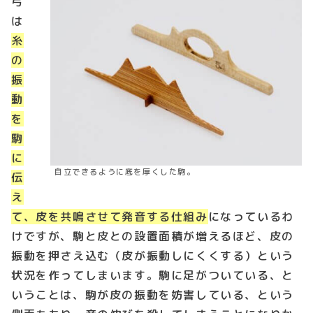
弓
は
糸
の
振
動
を
駒
に
自立できるように底を厚くした駒。
伝
え
て、皮を共鳴させて発音する
仕組み
になっているわ
けですが、駒と皮との設置面積が増えるほど、皮の
振動を押さえ込む（皮が振動しにくくする）という
状況を作ってしまいます。駒に足がついている、と
いうことは、駒が皮の振動を妨害している、という