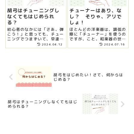
胡弓はチューニングし
チューナーはあり、な
なくてもはじめられ
し？ そりゃ、アリで
る？
しょ！
初心者のなかには「さあ、弾
ほとんどの洋楽器は、調弦の
こう！」と思っても、チュー
際に「チューナー」を使うの
ニングでつまずいて、早速、
ですが、こと、和楽器の世界
挫折、という人も少ないはい
において、チューナーはタブ
2024.04.12
2024.07.16
のでは？胡弓は他の弦楽器に
ー、とされる場面がありま
比べて、圧倒的に有利。しか
す。さて、それはどうしてで
も初心者は、細い糸（三の
しょうか？ そして、胡弓に
糸）を使うことが多いので、
おいてチューナーは、どうと
調弦をしなくてもはじめられ
らえたらいいのかな？
る!?
胡弓をはじめたい！さて、何からは
じめる？
胡弓はチューニングしなくてもはじ
められる？