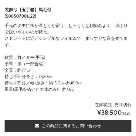
商品詳細
レビュー
（ 0 ）
装飾弓【玉手箱】馬毛付
(S00507001_22)
手元のタモに木が温もりが宿り、しっくりと馴染みよく、小ぶり
で扱いやすいのが特長。
ストレートに近いシンプルなフォルムで、まっすぐな音を奏でま
す。
材質：竹／タモ
(
手元
)
塗料：漆（一部合成）
全長：約
77
㎝
持ち手部分長さ：約
20
㎝
持ち手部分／幅
×
厚み：約
15.0
㎝
×
約
16.0
㎝
重量
(
馬毛を省いた本体のみ
)
：約
48g
在庫状態 : 売り切れ
¥38,500
(税込)
この商品に関するお問い合わせ