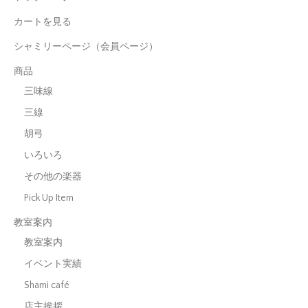
カートを見る
シャミリーページ（会員ページ）
商品
三味線
三線
胡弓
いろいろ
その他の楽器
Pick Up Item
教室案内
教室案内
イベント実績
Shami café
店主挨拶