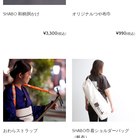
SHABO 和柄胴かけ
オリジナルつや布巾
¥3,300
¥990
(税込)
(税込)
おわらストラップ
SHABO巾着ショルダーバッグ
（帆布）