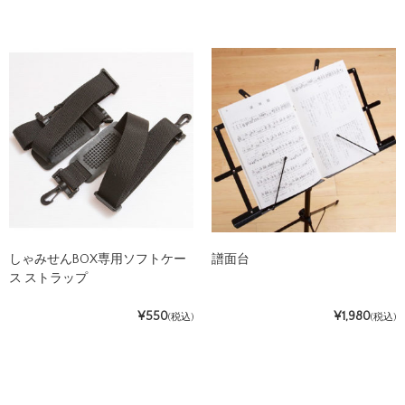
しゃみせんBOX専用ソフトケー
譜面台
ス ストラップ
¥550
¥1,980
(税込)
(税込)