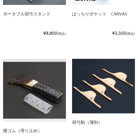
ポータブル胡弓スタンド
ばっちりポケット CANVAS
¥8,800
¥3,300
(税込)
(税込)
胡弓駒（薄削）
撥ゴム（滑り止め）