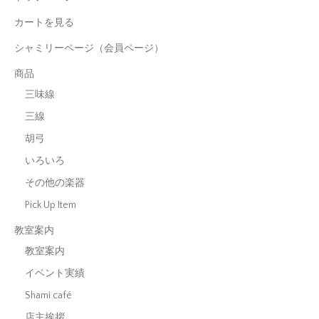
カートを見る
シャミリーページ（会員ページ）
商品
三味線
三線
胡弓
いろいろ
その他の楽器
Pick Up Item
教室案内
教室案内
イベント実績
Shami café
店主挨拶