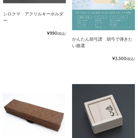
シロクマ アクリルキーホルダ
ー
¥990
(税込)
かんたん胡弓譜 胡弓で弾きた
い曲選
¥3,300
(税込)