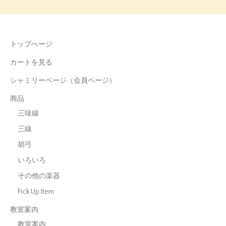
トップぺージ
カートを見る
シャミリーページ（会員ページ）
商品
三味線
三線
胡弓
いろいろ
その他の楽器
Pick Up Item
教室案内
教室案内