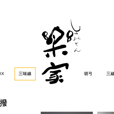
OX
三味線
胡弓
三
撥