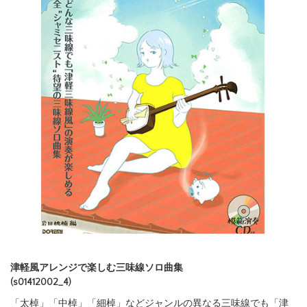
商品詳細
レビュー
（ 0 ）
津軽風アレンジで楽しむ三味線ソロ曲集
(s01412002_4)
「太棹」「中棹」「細棹」などジャンルの異なる三味線でも「津