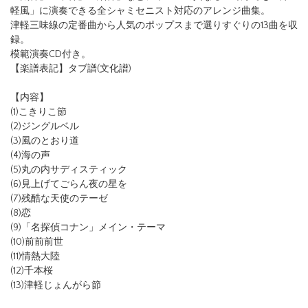
軽風」に演奏できる全シャミセニスト対応のアレンジ曲集。
津軽三味線の定番曲から人気のポップスまで選りすぐりの13曲を収
録。
模範演奏CD付き。
【楽譜表記】タブ譜(文化譜)
【内容】
(1)こきりこ節
(2)ジングルベル
(3)風のとおり道
(4)海の声
(5)丸の内サディスティック
(6)見上げてごらん夜の星を
(7)残酷な天使のテーゼ
(8)恋
(9)「名探偵コナン」メイン・テーマ
(10)前前前世
(11)情熱大陸
(12)千本桜
(13)津軽じょんがら節