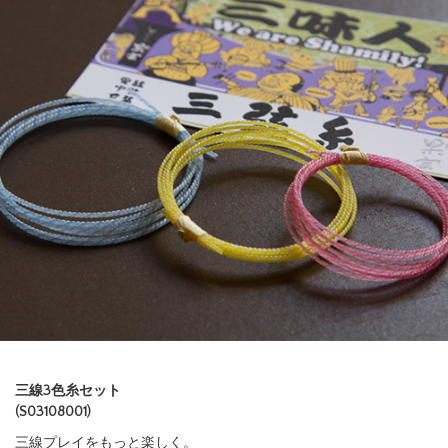
商品詳細
レビュー
（ 0 ）
三線3色糸セット
(S03108001)
三線プレイをもっと楽しく。