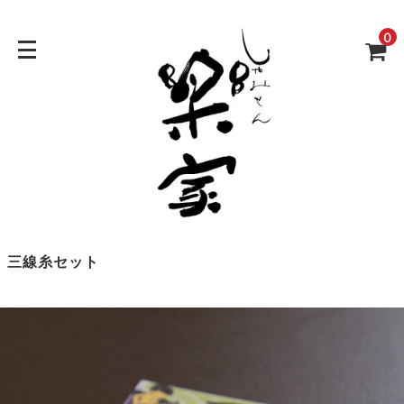
0
三線糸セット