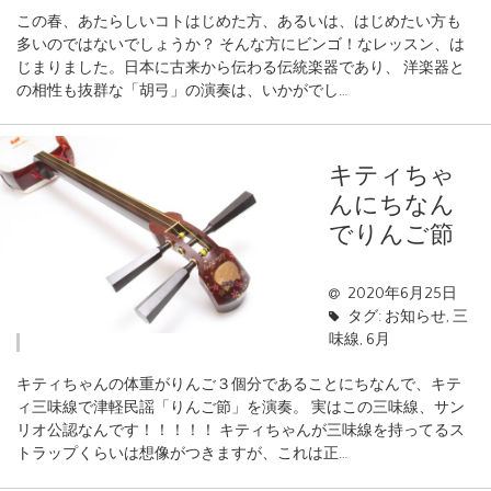
この春、あたらしいコトはじめた方、あるいは、はじめたい方も
多いのではないでしょうか？ そんな方にビンゴ！なレッスン、は
じまりました。日本に古来から伝わる伝統楽器であり、 洋楽器と
の相性も抜群な「胡弓」の演奏は、いかがでし…
キティちゃ
んにちなん
でりんご節
2020年6月25日
タグ:
お知らせ
,
三
味線
,
6月
キティちゃんの体重がりんご３個分であることにちなんで、キテ
ィ三味線で津軽民謡「りんご節」を演奏。 実はこの三味線、サン
リオ公認なんです！！！！！ キティちゃんが三味線を持ってるス
トラップくらいは想像がつきますが、これは正…