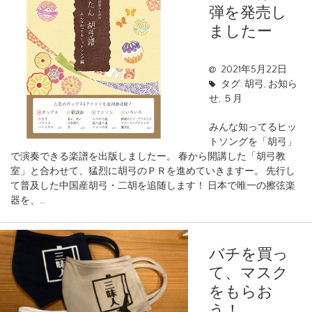
弾を発売し
ましたー
2021年5月22日
タグ:
胡弓
,
お知ら
せ
,
５月
みんな知ってるヒッ
トソングを「胡弓」
で演奏できる楽譜を出版しましたー。 春から開講した「胡弓教
室」と合わせて、猛烈に胡弓のＰＲを進めていきますー。 先行し
て普及した中国産胡弓・二胡を追随します！ 日本で唯一の擦弦楽
器を、…
バチを買っ
て、マスク
をもらお
う！