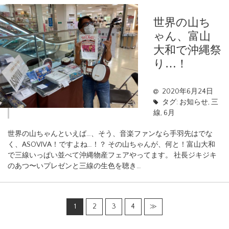
世界の山ち
ゃん、富山
大和で沖縄祭
り…！
2020年6月24日
タグ:
お知らせ
,
三
線
,
6月
世界の山ちゃんといえば…、そう、音楽ファンなら手羽先はでな
く、ASOVIVA！ですよね…！？ その山ちゃんが、何と！富山大和
で三線いっぱい並べて沖縄物産フェアやってます。 社長ジキジキ
のあつ〜いプレゼンと三線の生色を聴き…
1
2
3
4
≫