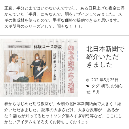
正直、半分とまではいかないんですが…、 ある日見上げた夜空に浮
かんでいた「半月」にちなんで、胴をデザインしてみました。 ス
ギの集成材を使ったので、手頃な価格で提供できると思います。
スギ胡弓のシリーズとして、間もなくリリ…
北日本新聞で
紹介いただ
きました
2021年5月25日
タグ:
胡弓
,
お知ら
せ
,
５月
春からはじめた胡弓教室が、今朝の北日本新聞紙面で大きく！紹
介いただきました。 記事の大きさだけ、大きな反響が……あるか
な？ 誰もが知ってるヒットソング集＆すぎ胡弓等など、ここにし
かないアイテムをそろえてお待ちしております…