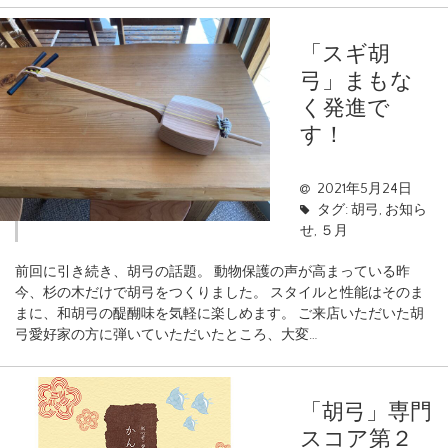
「スギ胡
弓」まもな
く発進で
す！
2021年5月24日
タグ:
胡弓
,
お知ら
せ
,
５月
前回に引き続き、胡弓の話題。 動物保護の声が高まっている昨
今、杉の木だけで胡弓をつくりました。 スタイルと性能はそのま
まに、和胡弓の醍醐味を気軽に楽しめます。 ご来店いただいた胡
弓愛好家の方に弾いていただいたところ、大変…
「胡弓」専門
スコア第２