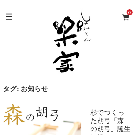
0
タグ:
お知らせ
杉でつくっ
た胡弓「森
の胡弓」誕生