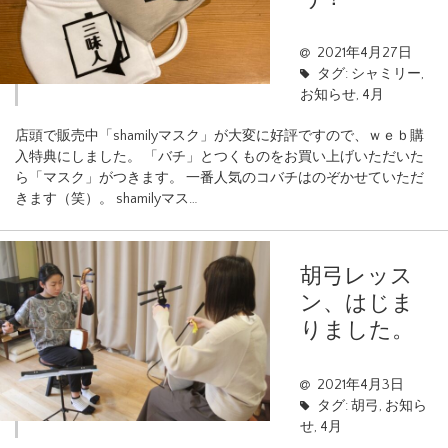
2021年4月27日
タグ:
シャミリー
,
お知らせ
,
4月
店頭で販売中「shamilyマスク」が大変に好評ですので、ｗｅｂ購
入特典にしました。 「バチ」とつくものをお買い上げいただいた
ら「マスク」がつきます。 一番人気のコバチはのぞかせていただ
きます（笑）。 shamilyマス…
胡弓レッス
ン、はじま
りました。
2021年4月3日
タグ:
胡弓
,
お知ら
せ
,
4月