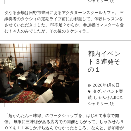
シャミリー
,
1月
次なる会場は日野市豊田にあるアクタヌーンスクールカフェ。 三
線奏者のタケシィの定期ライブ前にお邪魔して、体験レッスンを
させていただきました。 PR不足？からか、参加者はマスターを含
む！４人のみでしたが、その後のタケシィラ…
都内イベン
ト３連発そ
の１
2020年1月18日
タグ:
イベント実
績
,
しゃみせんBOX
,
シャミリー
,
1月
「超かんたん三味線」のワークショップを、はじめて東京で開
催。 無限に三味線がある店内での開催とちがって、しゃみせんＢ
ＯＸを１１本しか持ち込んでなかったところ、 なんと、参加者が