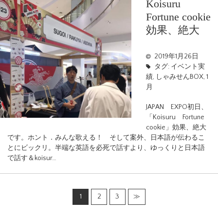
Koisuru
Fortune cookie
効果、絶大
2019年1月26日
タグ:
イベント実
績
,
しゃみせんBOX
,
1
月
JAPAN EXPO初日、
「Koisuru Fortune
cookie」効果、絶大
です。ホント．みんな歌える！ そして案外、日本語が伝わるこ
とにビックリ。半端な英語を必死で話すより、ゆっくりと日本語
で話す＆koisur…
1
2
3
≫