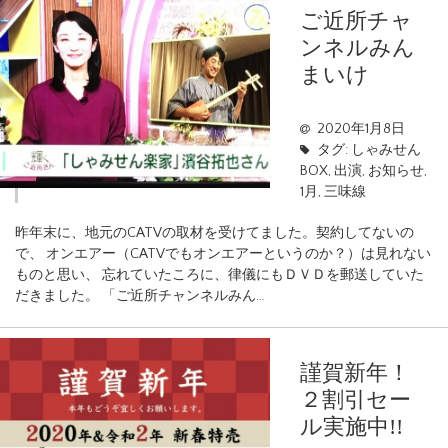
ご近所チャ
ンネルみん
まいけ
2020年1月8日
タグ:
しゃみせん
BOX
,
出演
,
お知らせ
,
1月
,
三味線
昨年末に、地元のCATVの取材を受けてました。契約してないの
で、 オンエアー（CATVでもオンエアーというのか？）は見れない
ものと思い、 忘れていたころに、律儀にもＤＶＤを郵送していた
だきました。 「ご近所チャンネルみん…
謹賀新年！
２割引セー
ル実施中!!