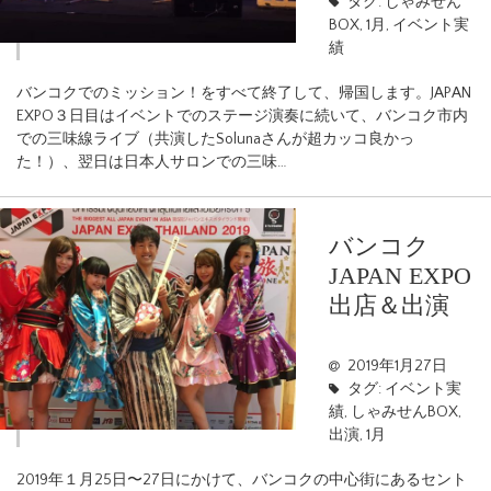
タグ:
しゃみせん
BOX
,
1月
,
イベント実
績
バンコクでのミッション！をすべて終了して、帰国します。JAPAN
EXPO３日目はイベントでのステージ演奏に続いて、バンコク市内
での三味線ライブ（共演したSolunaさんが超カッコ良かっ
た！）、翌日は日本人サロンでの三味…
バンコク
JAPAN EXPO
出店＆出演
2019年1月27日
タグ:
イベント実
績
,
しゃみせんBOX
,
出演
,
1月
2019年１月25日〜27日にかけて、バンコクの中心街にあるセント