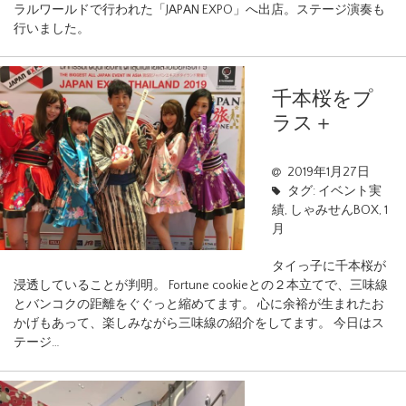
ラルワールドで行われた「JAPAN EXPO」へ出店。ステージ演奏も
行いました。
千本桜をプ
ラス＋
2019年1月27日
タグ:
イベント実
績
,
しゃみせんBOX
,
1
月
タイっ子に千本桜が
浸透していることが判明。 Fortune cookieとの２本立てで、三味線
とバンコクの距離をぐぐっと縮めてます。 心に余裕が生まれたお
かげもあって、楽しみながら三味線の紹介をしてます。 今日はス
テージ…