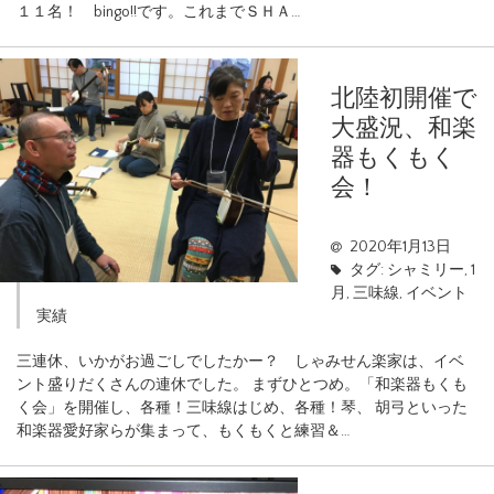
１１名！ bingo!!です。これまでＳＨＡ…
北陸初開催で
大盛況、和楽
器もくもく
会！
2020年1月13日
タグ:
シャミリー
,
1
月
,
三味線
,
イベント
実績
三連休、いかがお過ごしでしたかー？ しゃみせん楽家は、イベ
ント盛りだくさんの連休でした。 まずひとつめ。「和楽器もくも
く会」を開催し、各種！三味線はじめ、各種！琴、 胡弓といった
和楽器愛好家らが集まって、もくもくと練習＆…