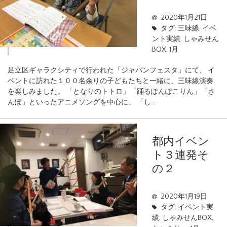
2020年1月21日
タグ:
三味線
,
イベ
ント実績
,
しゃみせん
BOX
,
1月
足立区ギャラクシティで行われた「ジャパンフェスタ」にて、 イ
ベントに訪れた１００名余りの子どもたちと一緒に、三味線演奏
を楽しみました。 「となりのトトロ」「踊るぽんぽこりん」「さ
んぽ」といったアニメソングを中心に、 「し…
都内イベン
ト３連発そ
の２
2020年1月19日
タグ:
イベント実
績
,
しゃみせんBOX
,