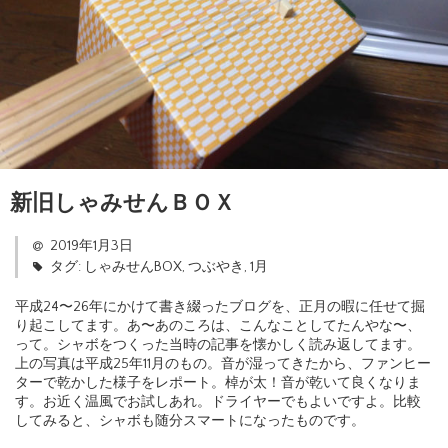
新旧しゃみせんＢＯＸ
2019年1月3日
タグ:
しゃみせんBOX
,
つぶやき
,
1月
平成24〜26年にかけて書き綴ったブログを、正月の暇に任せて掘
り起こしてます。あ〜あのころは、こんなことしてたんやな〜、
って。シャボをつくった当時の記事を懐かしく読み返してます。
上の写真は平成25年11月のもの。音が湿ってきたから、ファンヒー
ターで乾かした様子をレポート。棹が太！音が乾いて良くなりま
す。お近く温風でお試しあれ。ドライヤーでもよいですよ。比較
してみると、シャボも随分スマートになったものです。