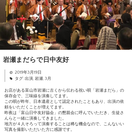
岩瀬まだらで日中友好
2019年3月19日
タグ:
出演
,
岩瀬
,
3月
お店がある富山市岩瀬に古くから伝わる祝い唄「岩瀬まだら」の
保存会で、三味線を演奏してます。
この唄が昨年、日本遺産として認定されたこともあり、出演の依
頼をいただくことが増えてます。
昨夜は「富山日中友好協会」の懇親会に呼んでいただき、生徒さ
んらと一緒に演奏してきました。
地方が４人そろって演奏することは稀な機会なので、こんないい
写真を撮影いただいた方に感謝です。