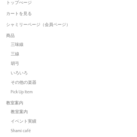
トップぺージ
カートを見る
シャミリーページ（会員ページ）
商品
三味線
三線
胡弓
いろいろ
その他の楽器
Pick Up Item
教室案内
教室案内
イベント実績
Shami café