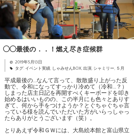
◯◯最後の．．！燃え尽き症候群
2019年5月13日
タグ:
イベント実績
,
しゃみせんBOX
,
出演
,
シャミリー
,
５月
平成最後の…なんて言って、散散盛り上がった反
動で、令和になってすっかり冷めて（冷和…？）
しまった店主日記を再開すべくキーボードを叩き
始めるはいいものの、この半月にも色々とありす
ぎて、何から手をつけようか？とぐちゃぐちゃ言
っている様を読んでいただいた方がいらっしゃっ
たらありがとうございます（笑）。
とりあえず令和ＧＷには、大島絵本館と富山県立