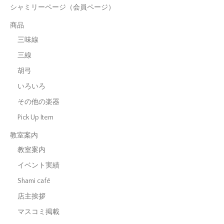
シャミリーページ（会員ページ）
商品
三味線
三線
胡弓
いろいろ
その他の楽器
Pick Up Item
教室案内
教室案内
イベント実績
Shami café
店主挨拶
マスコミ掲載