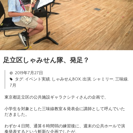
足立区しゃみせん隊、発足？
2019年7月27日
タグ:
イベント実績
,
しゃみせんBOX
,
出演
,
シャミリー
,
三味線
,
7月
東京都足立区の公共施設ギャラクシティさんの企画で、
小学生を対象とした三味線教室＆発表会に講師として呼んでいた
だきました。
わずか４日間、通算６時間弱の練習後に、週末の公共ホールで演
奏発表するという斬新な企画でしたが、