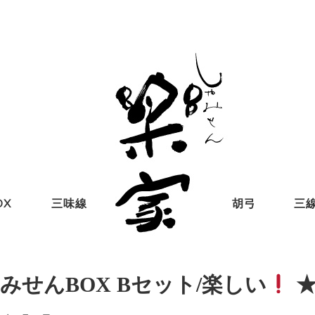
OX
三味線
胡弓
三
みせんBOX Bセット/楽しい
★