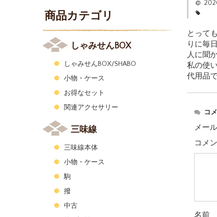
20
商品カテゴリ
とって
りに毎
しゃみせんBOX
人に聞
しゃみせんBOX/SHABO
私の使
代用品
小物・ケース
お得なセット
関連アクセサリー
コ
メー
三味線
コメ
三味線本体
小物・ケース
駒
撥
中古
名前