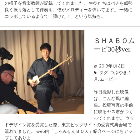
の様子を音楽教師が記録してくれました。 生徒たちはバチを威勢
良く振り落として伴奏を、僕がメロディーを弾いてます。 一緒に
コラボしているようで「弾けた！」という気持ち…
ＳＨＡＢＯム
ービ30秒ver.
2019年1月8日
タグ:
つぶやき
,
1
月
,
ムービー
昨日撮影した映像
は、こんな風に編
集。投稿写真の手前
に映るヤス君がつく
ってくれます。 ウッ
ドデザイン賞を受賞した際、東京ビッグサイトの受賞式典会場で
流れてました。 web内「しゃみせんＢＯＸ」紹介ページにもアッ
プしてありま…