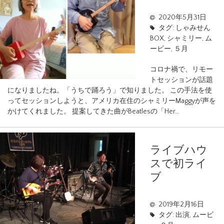
2020年5月31日
タグ:
しゃみせん
BOX
,
シャミリー
,
ム
ービー
,
５月
コロナ禍で、リモー
トセッションが話題
になりましたね。「うちで踊ろう」で知りました。 この手法を使
ってセッションしようと、アメリカ在住のシャミリーMaggyが声を
かけてくれました。 提案してきた曲がBeatlesの「Her…
ライブハウ
スで初ライ
ブ
2019年2月16日
タグ:
出演
,
ムービ