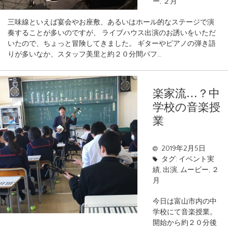
ー
,
２月
三味線といえば宴会やお座敷、あるいはホール的なステージで演
奏することが多いのですが、 ライブハウス出演のお誘いをいただ
いたので、ちょっと冒険してきました。 ギターやピアノの弾き語
りが多いなか、スタッフ美里と約２０分間パフ…
楽家流…？中
学校の音楽授
業
2019年2月5日
タグ:
イベント実
績
,
出演
,
ムービー
,
２
月
今日は富山市内の中
学校にて音楽授業。
開始から約２０分後