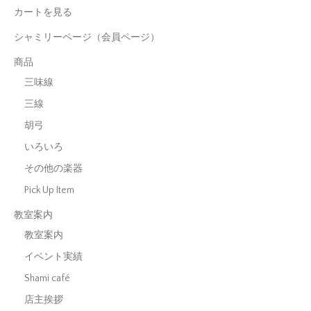
カートを見る
シャミリーページ（会員ページ）
商品
三味線
三線
胡弓
いろいろ
その他の楽器
Pick Up Item
教室案内
教室案内
イベント実績
Shami café
店主挨拶